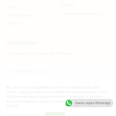
Вакансии
Заказы
Корпоративным клиентам
Отследить заказ
Подписка
ПОДПИШИТЕСЬ!
Подпишитесь на наши обновления!
ПОДПИСАТЬСЯ
Мы используем файлы cookie на нашем веб-сайте,
чтобы предоставить вам наиболее релевантный опыт,
запоминая ваши предпочтения. Нажимая «Принять»,
вы соглашаетесь на использование ВСЕХ файлов
Заказ через WhatsApp
cookie.
© PLANETA A, 2023