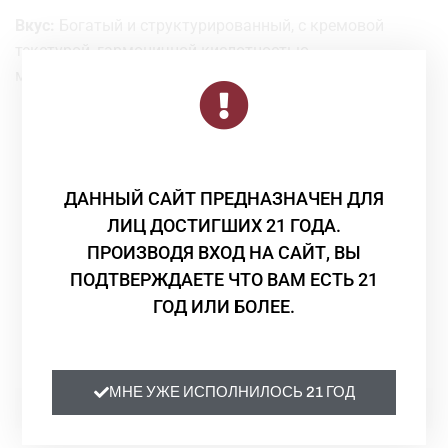
Вкус:
Богатый и структурированный, с кремовой
текстурой, гармоничной кислотностью,
минеральными нотами и продолжительным
послевкусием с оттенками цитрусов и орехов
Гастрономические сочетания:
Прекрасно сочетается
с морепродуктами, белой рыбой, тартаром из тунца,
Смотрите Также
мясом птицы и выдержанными сырами
ДАННЫЙ САЙТ ПРЕДНАЗНАЧЕН ДЛЯ
ЛИЦ ДОСТИГШИХ 21 ГОДА.
Объем:
0,75
ПРОИЗВОДЯ ВХОД НА САЙТ, ВЫ
ПОДТВЕРЖДАЕТЕ ЧТО ВАМ ЕСТЬ 21
ГОД ИЛИ БОЛЕЕ.
МНЕ УЖЕ ИСПОЛНИЛОСЬ 21 ГОД
Вино
Вино