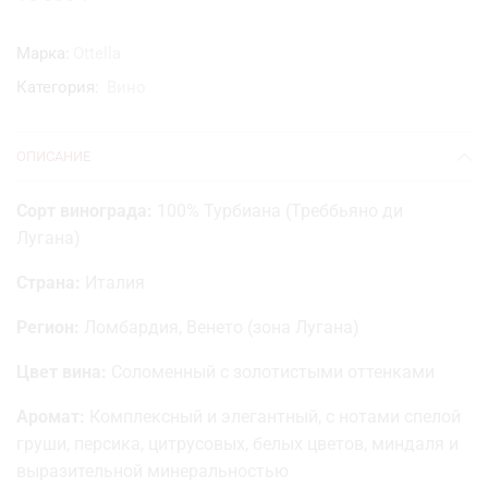
Марка:
Ottella
Категория:
Вино
ОПИСАНИЕ
Сорт винограда:
100% Турбиана (Треббьяно ди
Лугана)
Страна:
Италия
Регион:
Ломбардия, Венето (зона Лугана)
Цвет вина:
Соломенный с золотистыми оттенками
Аромат:
Комплексный и элегантный, с нотами спелой
груши, персика, цитрусовых, белых цветов, миндаля и
выразительной минеральностью