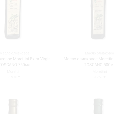
Масло оливковое
Масло оливково
овое Morettini Extra Virgin
Масло оливковое Morettini 
TOSCANO 750мл
TOSCANO 500м
Morettini
Morettini
6 978
₸
4 751
₸