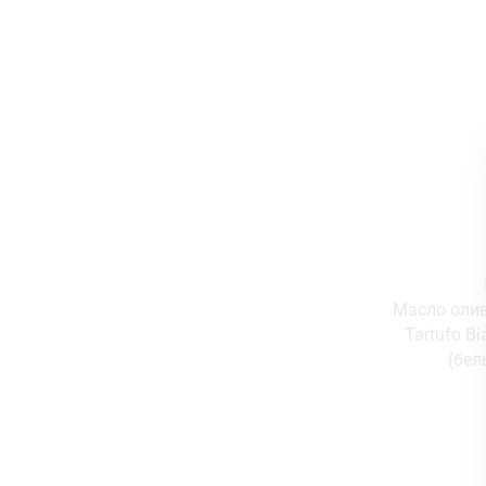
Масло оливк
Tartufo B
(бел