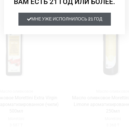
ВАМ ЕСТЬ 21 ГОД ИЛИ БОЛЕЕ.
МНЕ УЖЕ ИСПОЛНИЛОСЬ 21 ГОД
Масло оливковое
Масло оливково
овое Morettini Extra Virgin
Масло оливковое Morettini 
 ароматизированное (чили)
Limone ароматизированн
500мл
250мл
Morettini
Morettini
3 587
₸
3 368
₸