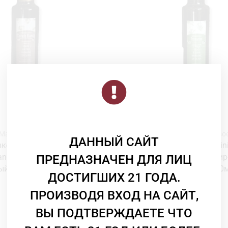
Масло оливковое
Масло оливково
ДАННЫЙ САЙТ
овое Morettini Extra Virgin
Масло оливковое Morettini 
ianco ароматизированное
Rosmarino ароматизи
ПРЕДНАЗНАЧЕН ДЛЯ ЛИЦ
ый трюфель) 250мл
(розмарин) 250
ДОСТИГШИХ 21 ГОДА.
Morettini
Morettini
ПРОИЗВОДЯ ВХОД НА САЙТ,
4 716
₸
3 368
₸
ВЫ ПОДТВЕРЖДАЕТЕ ЧТО