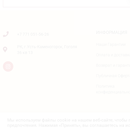
ИНФОРМАЦИЯ
+7 771 051-56-26
Наши Гарантии
РК, г.Усть-Каменогорск, Гоголя
36 кв 13
Оплата и доставк
Возврат и гарант
Публичная Оферт
Политика
конфиденциальн
Мы используем файлы cookie на нашем веб-сайте, чтобы
© PLANETA A, 2023
предпочтения. Нажимая «Принять», вы соглашаетесь на и