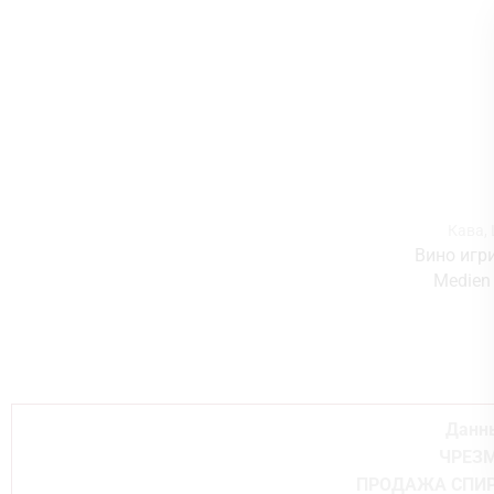
Кава
,
Вино игри
Medien 
Данны
ЧРЕЗМ
ПРОДАЖА СПИР