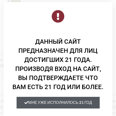
ДАННЫЙ САЙТ
ПРЕДНАЗНАЧЕН ДЛЯ ЛИЦ
Шампанское и игристое
ДОСТИГШИХ 21 ГОДА.
стое Cavas Marevia Vega
Blanco Gasificado 0,0%
ПРОИЗВОДЯ ВХОД НА САЙТ,
Cavas Marevia
ВЫ ПОДТВЕРЖДАЕТЕ ЧТО
6 250
₸
ВАМ ЕСТЬ 21 ГОД ИЛИ БОЛЕЕ.
й сайт несёт информативный характер и не является ре
МНЕ УЖЕ ИСПОЛНИЛОСЬ 21 ГОД
ЕРНОЕ УПОТРЕБЛЕНИЕ АЛКОГОЛЯ ВРЕДИТ ВАШЕМУ ЗД
ТНЫХ НАПИТКОВ ЛИЦАМ НЕ ДОСТИГШИМ 21 ГОДА НЕ О