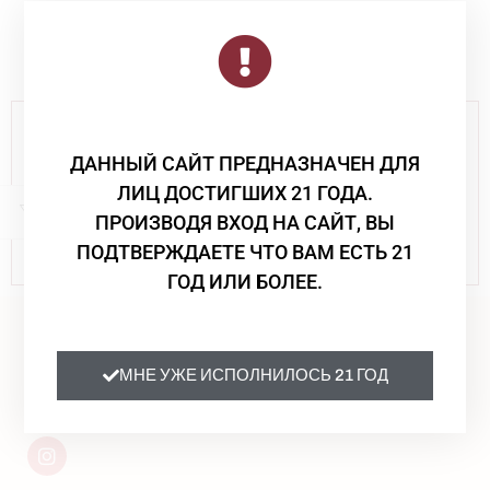
Castello Tricerchi
11 050
₸
Данный сайт несёт информативный характер и не
является рекламой
ДАННЫЙ САЙТ ПРЕДНАЗНАЧЕН ДЛЯ
ЧРЕЗМЕРНОЕ УПОТРЕБЛЕНИЕ АЛКОГОЛЯ ВРЕДИТ
ЛИЦ ДОСТИГШИХ 21 ГОДА.
ВАШЕМУ ЗДОРОВЬЮ
ПРОИЗВОДЯ ВХОД НА САЙТ, ВЫ
ПРОДАЖА СПИРТНЫХ НАПИТКОВ ЛИЦАМ НЕ
ПОДТВЕРЖДАЕТЕ ЧТО ВАМ ЕСТЬ 21
ДОСТИГШИМ 21 ГОДА НЕ ОСУЩЕСТВЛЯЕТСЯ
ГОД ИЛИ БОЛЕЕ.
+7 771 051-56-26
МНЕ УЖЕ ИСПОЛНИЛОСЬ 21 ГОД
РК, г.Усть-Каменогорск, Гоголя 36 кв 13