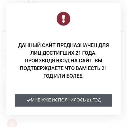
0,75
VILLA MIAZZI
4 640
₸
Данный сайт несёт информативный характер и не
является рекламой
ДАННЫЙ САЙТ ПРЕДНАЗНАЧЕН ДЛЯ
ЧРЕЗМЕРНОЕ УПОТРЕБЛЕНИЕ АЛКОГОЛЯ ВРЕДИТ
ЛИЦ ДОСТИГШИХ 21 ГОДА.
ВАШЕМУ ЗДОРОВЬЮ
ПРОИЗВОДЯ ВХОД НА САЙТ, ВЫ
ПРОДАЖА СПИРТНЫХ НАПИТКОВ ЛИЦАМ НЕ
ПОДТВЕРЖДАЕТЕ ЧТО ВАМ ЕСТЬ 21
ДОСТИГШИМ 21 ГОДА НЕ ОСУЩЕСТВЛЯЕТСЯ
ГОД ИЛИ БОЛЕЕ.
МНЕ УЖЕ ИСПОЛНИЛОСЬ 21 ГОД
+7 771 051-56-26
РК, г.Усть-Каменогорск, Гоголя 36 кв 13