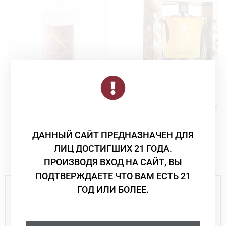
Крепкий Алкоголь
Крепкий Алкоголь
ZANTHO Berry Gin
Граппа Bepi Tosolini »Girale»
Decanter 40% 0.7 л
ZANTHO
23 000
₸
Bepi Tosolini Camel
ДАННЫЙ САЙТ ПРЕДНАЗНАЧЕН ДЛЯ
57 000
₸
ЛИЦ ДОСТИГШИХ 21 ГОДА.
ПРОИЗВОДЯ ВХОД НА САЙТ, ВЫ
ПОДТВЕРЖДАЕТЕ ЧТО ВАМ ЕСТЬ 21
Данный сайт несёт информативный характер и не
ГОД ИЛИ БОЛЕЕ.
является рекламой
ЧРЕЗМЕРНОЕ УПОТРЕБЛЕНИЕ АЛКОГОЛЯ ВРЕДИТ
ВАШЕМУ ЗДОРОВЬЮ