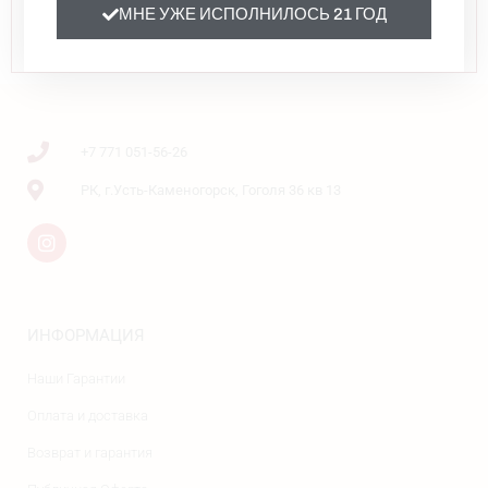
ПРОДАЖА СПИРТНЫХ НАПИТКОВ ЛИЦАМ НЕ
МНЕ УЖЕ ИСПОЛНИЛОСЬ 21 ГОД
ДОСТИГШИМ 21 ГОДА НЕ ОСУЩЕСТВЛЯЕТСЯ
+7 771 051-56-26
РК, г.Усть-Каменогорск, Гоголя 36 кв 13
ИНФОРМАЦИЯ
Наши Гарантии
Оплата и доставка
Возврат и гарантия