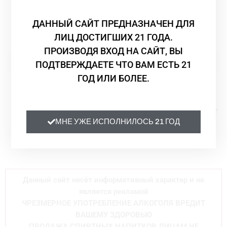
ДАННЫЙ САЙТ ПРЕДНАЗНАЧЕН ДЛЯ
ЛИЦ ДОСТИГШИХ 21 ГОДА.
ПРОИЗВОДЯ ВХОД НА САЙТ, ВЫ
ПОДТВЕРЖДАЕТЕ ЧТО ВАМ ЕСТЬ 21
ГОД ИЛИ БОЛЕЕ.
Паста
Паста
Паста La Pasta di
Паста яичная La Pasta di
CamerinoTAGLIATELLE
Camerino FETTUCCINE 500г
МНЕ УЖЕ ИСПОЛНИЛОСЬ 21 ГОД
FARRO BIO 250г
La Pasta di Camerino
3 200
₸
La Pasta di Camerino
1 457
₸
Данный сайт несёт информативный характер и не
является рекламой
ЧРЕЗМЕРНОЕ УПОТРЕБЛЕНИЕ АЛКОГОЛЯ ВРЕДИТ
ВАШЕМУ ЗДОРОВЬЮ
ПРОДАЖА СПИРТНЫХ НАПИТКОВ ЛИЦАМ НЕ