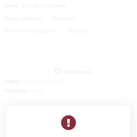
Бренд la Pasta di Camerino
Форма продажи Упаковка
Особенности продукта Премиум
В избранное
Марка:
La Pasta di Camerino
Категория:
Паста
Смотрите Также