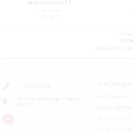
Ореховый 41% 0,5 л
Thomas Prinz
25 500
₸
Данны
ЧРЕЗМ
ПРОДАЖА СПИР
ИНФОРМАЦИЯ
+7 771 051-56-26
Наши Гарантии
РК, г.Усть-Каменогорск, Гоголя
36 кв 13
Оплата и доставк
Возврат и гарант
Публичная Оферт