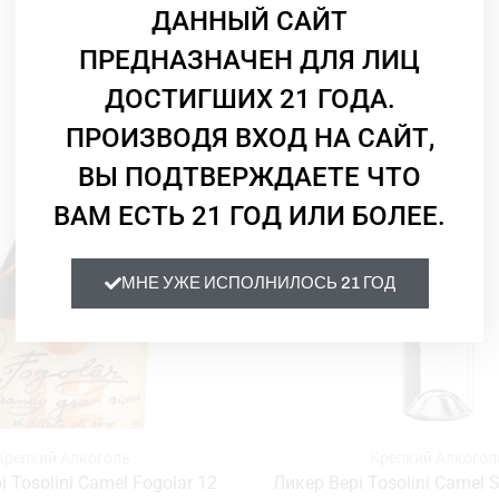
ДАННЫЙ САЙТ
Смотрите Также
ПРЕДНАЗНАЧЕН ДЛЯ ЛИЦ
ДОСТИГШИХ 21 ГОДА.
ПРОИЗВОДЯ ВХОД НА САЙТ,
ВЫ ПОДТВЕРЖДАЕТЕ ЧТО
ВАМ ЕСТЬ 21 ГОД ИЛИ БОЛЕЕ.
МНЕ УЖЕ ИСПОЛНИЛОСЬ 21 ГОД
Крепкий Алкоголь
Крепкий Алкогол
 Tosolini Camel Fogolar 12
Ликер Bepi Tosolini Camel