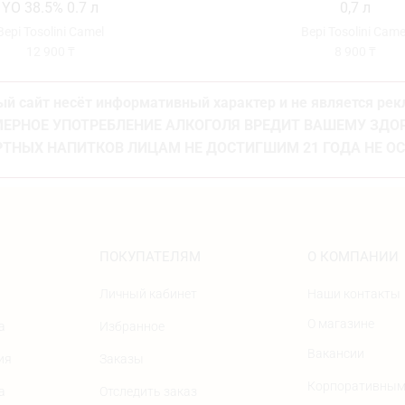
YO 38.5% 0.7 л
0,7 л
Bepi Tosolini Camel
Bepi Tosolini Came
12 900
₸
8 900
₸
й сайт несёт информативный характер и не является ре
ЕРНОЕ УПОТРЕБЛЕНИЕ АЛКОГОЛЯ ВРЕДИТ ВАШЕМУ ЗД
ТНЫХ НАПИТКОВ ЛИЦАМ НЕ ДОСТИГШИМ 21 ГОДА НЕ О
ПОКУПАТЕЛЯМ
О КОМПАНИИ
Личный кабинет
Наши контакты
О магазине
а
Избранное
Вакансии
ия
Заказы
Корпоративным
а
Отследить заказ