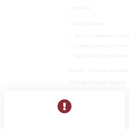
ОПИСАНИЕ
Страна: Австрия
Мягкое фирменное блюд
С прекрасным дистилля
Фруктовый, сладкий и м
Аромат : Нежный, медовый
Вкус: фруктовый, сладкий,
Объем: 0,5