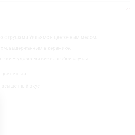
о с грушами Уильямс и цветочным медом.
том, выдержанным в керамике.
ягкий – удовольствие на любой случай.
, цветочный
 насыщенный вкус