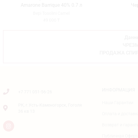
Amarone Barrique 40% 0.7 л
Че
Bepi Tosolini Camel
49 000
₸
Данны
ЧРЕЗМ
ПРОДАЖА СПИР
ИНФОРМАЦИЯ
+7 771 051-56-26
Наши Гарантии
РК, г.Усть-Каменогорск, Гоголя
36 кв 13
Оплата и доставк
Возврат и гарант
Публичная Оферт