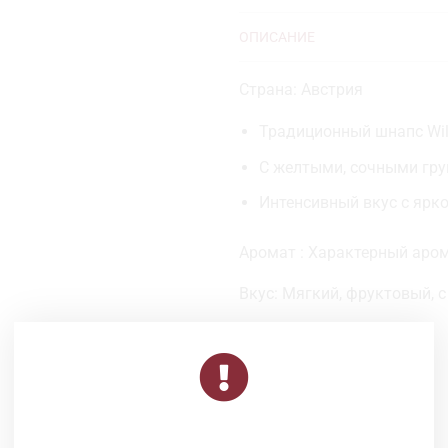
ОПИСАНИЕ
Страна: Австрия
Традиционный шнапс Wil
С желтыми, сочными гр
Интенсивный вкус с ярк
Аромат : Характерный аром
Вкус: Мягкий, фруктовый, 
Объем: 0,5