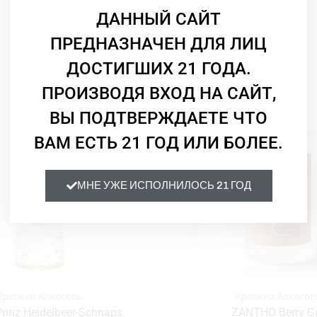
ДАННЫЙ САЙТ
Смотрите Также
ПРЕДНАЗНАЧЕН ДЛЯ ЛИЦ
ДОСТИГШИХ 21 ГОДА.
ПРОИЗВОДЯ ВХОД НА САЙТ,
ВЫ ПОДТВЕРЖДАЕТЕ ЧТО
ВАМ ЕСТЬ 21 ГОД ИЛИ БОЛЕЕ.
МНЕ УЖЕ ИСПОЛНИЛОСЬ 21 ГОД
Крепкий Алкоголь
Крепкий Алкогол
rinz Heidelbeer-Schnaps
ZANTHO Berry G