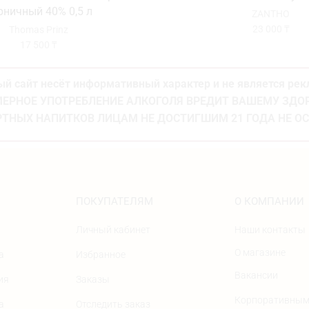
рничный 40% 0,5 л
ZANTHO
23 000
₸
Thomas Prinz
17 500
₸
й сайт несёт информативный характер и не является ре
ЕРНОЕ УПОТРЕБЛЕНИЕ АЛКОГОЛЯ ВРЕДИТ ВАШЕМУ ЗД
ТНЫХ НАПИТКОВ ЛИЦАМ НЕ ДОСТИГШИМ 21 ГОДА НЕ О
ПОКУПАТЕЛЯМ
О КОМПАНИИ
Личный кабинет
Наши контакты
О магазине
а
Избранное
Вакансии
ия
Заказы
Корпоративным
а
Отследить заказ