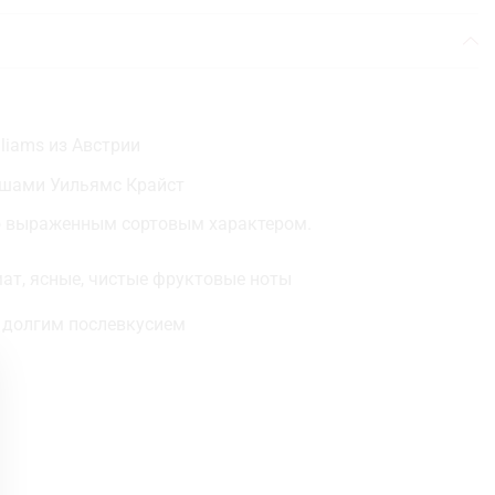
liams из Австрии
ушами Уильямс Крайст
о выраженным сортовым характером.
ат, ясные, чистые фруктовые ноты
с долгим послевкусием