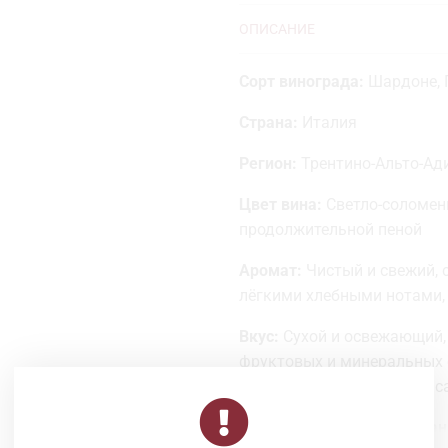
ОПИСАНИЕ
Сорт винограда:
Шардоне, 
Страна:
Италия
Регион:
Трентино-Альто-Ад
Цвет вина:
Светло-соломен
продолжительной пеной
Аромат:
Чистый и свежий, с
лёгкими хлебными нотами,
Вкус:
Сухой и освежающий,
фруктовых и минеральных о
лёгкими ореховыми нюанс
Гастрономические сочетан