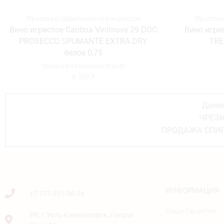
Просекко
,
Шампанское и игристое
Просекк
Вино игристое Cantina Vintinove 29 DOC
Вино игр
PROSECCO SPUMANTE EXTRA DRY
TRE
белое 0,75
Sandro e Francesco Bravin
6 700
₸
Данны
ЧРЕЗМ
ПРОДАЖА СПИР
ИНФОРМАЦИЯ
+7 771 051-56-26
Наши Гарантии
РК, г.Усть-Каменогорск, Гоголя