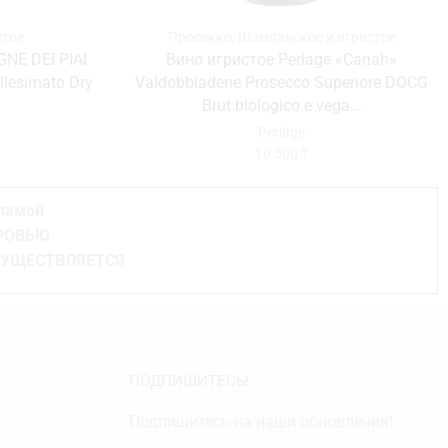
стое
Просекко
,
Шампанское и игристое
GNE DEI PIAI
Вино игристое Perlage «Canah»
lesimato Dry
Valdobbiadene Prosecco Superiore DOCG
Brut biologico e vega...
Perlage
10 500
₸
кламой
ОРОВЬЮ
СУЩЕСТВЛЯЕТСЯ
ПОДПИШИТЕСЬ!
Подпишитесь на наши обновления!