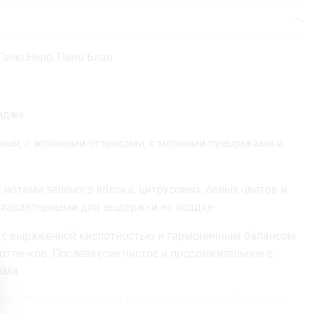
Пино Неро, Пино Блан
идже
ный, с зелёными оттенками, с мелкими пузырьками и
 нотами зелёного яблока, цитрусовых, белых цветов и
 характерными для выдержки на осадке
 с выраженной кислотностью и гармоничным балансом
ттенков. Послевкусие чистое и продолжительное с
ами
ия:
Отлично подходит к морепродуктам, рыбе, легким