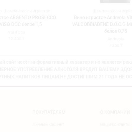
о
,
Шампанское и игристое
Шампанское и игри
истое ARGENTO PROSECCO
Вино игристое Andreola VI
VISO DOC белое 1,5
VALDOBBIADENE D.O.C.G Mil
белое 0,75
Val d'Oca
12 400
₸
Andreola
7 250
₸
й сайт несёт информативный характер и не является ре
ЕРНОЕ УПОТРЕБЛЕНИЕ АЛКОГОЛЯ ВРЕДИТ ВАШЕМУ ЗД
ТНЫХ НАПИТКОВ ЛИЦАМ НЕ ДОСТИГШИМ 21 ГОДА НЕ О
ПОКУПАТЕЛЯМ
О КОМПАНИИ
Личный кабинет
Наши контакты