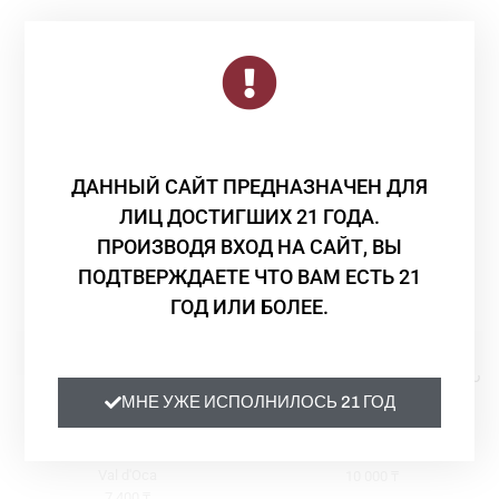
Смотрите Также
ДАННЫЙ САЙТ ПРЕДНАЗНАЧЕН ДЛЯ
ЛИЦ ДОСТИГШИХ 21 ГОДА.
ПРОИЗВОДЯ ВХОД НА САЙТ, ВЫ
ПОДТВЕРЖДАЕТЕ ЧТО ВАМ ЕСТЬ 21
ГОД ИЛИ БОЛЕЕ.
Просекко
,
Шампанское и
Шампанское и игристое
игристое
Вино игристое Ghio Roberto
Вино игристое PROSECCO
LA CANNA E L’ORZO ROSÉ
МНЕ УЖЕ ИСПОЛНИЛОСЬ 21 ГОД
DOC Millesimato BLUE VAL
VSQ розовое сухое 0,75
D’OCA белое 0,75
Ghio Roberto
Val d'Oca
10 000
₸
7 400
₸