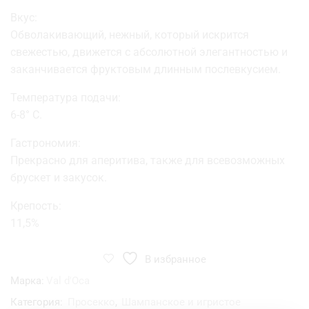
Вкус:
Обволакивающий, нежный, который искрится
свежестью, движется с абсолютной элегантностью и
заканчивается фруктовым длинным послевкусием.
Температура подачи:
6-8° С.
Гастрономия:
Прекрасно для аперитива, также для всевозможных
брускет и закусок.
Крепость:
11,5%
В избранное
Марка:
Val d'Oca
Категория:
Просекко
,
Шампанское и игристое