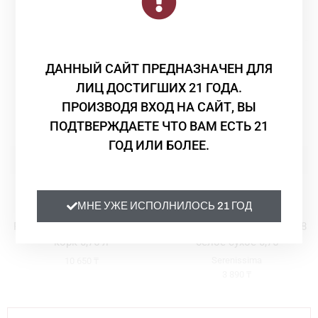
Смотрите Также
ДАННЫЙ САЙТ ПРЕДНАЗНАЧЕН ДЛЯ
ЛИЦ ДОСТИГШИХ 21 ГОДА.
ПРОИЗВОДЯ ВХОД НА САЙТ, ВЫ
ПОДТВЕРЖДАЕТЕ ЧТО ВАМ ЕСТЬ 21
ГОД ИЛИ БОЛЕЕ.
Вино
,
Шампанское и игристое
Вино
МНЕ УЖЕ ИСПОЛНИЛОСЬ 21 ГОД
Вино игристое Arba Wine
Вино Serenissima PINOT
Roza Assa Valley брют 2013
GRIGIO DELLE VENEZIE 2018
корк 0,75 л
белое сухое 0,75
Serenissima
10 650
₸
3 890
₸