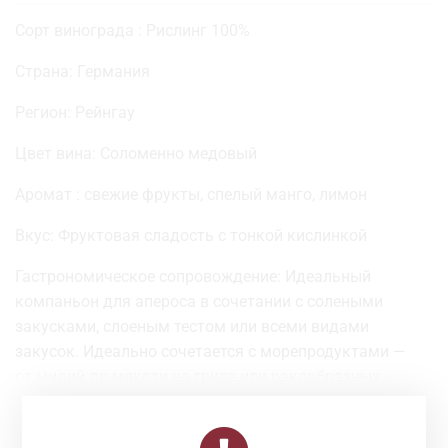
Сорт винограда : Рислинг 100%
Страна: Германия
Регион: Рейнгау
Цвет вина: Соломенно медовый
Аромат : свежие фрукты, спелый манго, лимон
Вкус: Фруктовая сладость с тонкой кислинкой
Гастрономическое сопровождение: Идеальный
компаньон для апероса в сочетании с солеными
закусками, слоеным тестом или всеми видами
закусок. Идеально сочетается с морепродуктами —
от мидий до мякоти на гриле или ракообразных,
таких как омары или креветки.
Объем: 0,75