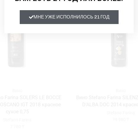
МНЕ УЖЕ ИСПОЛНИЛОСЬ 21 ГОД
Вино
Вино
no Farina SOLERS LE BOCCE
Вино Stefano Farina SILE
TOSCANO IGT 2018 красное
D’ALBA DOC 2014 красно
сухое 0,75
Stefano Farina
79 980
₸
Stefano Farina
7 780
₸