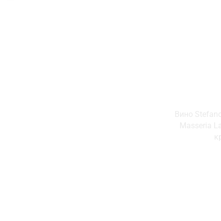
Вино Stefano
Masseria La
к