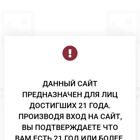
ДАННЫЙ САЙТ
Вино
Вино
no Farina BARBERA D’ALBA
Вино Stefano Farina GAVI
ПРЕДНАЗНАЧЕН ДЛЯ ЛИЦ
13,5% красное сухое 0,75
12,5% белое сухое 
ДОСТИГШИХ 21 ГОДА.
Stefano Farina
Stefano Farina
8 300
₸
9 850
₸
ПРОИЗВОДЯ ВХОД НА САЙТ,
ВЫ ПОДТВЕРЖДАЕТЕ ЧТО
ВАМ ЕСТЬ 21 ГОД ИЛИ БОЛЕЕ.