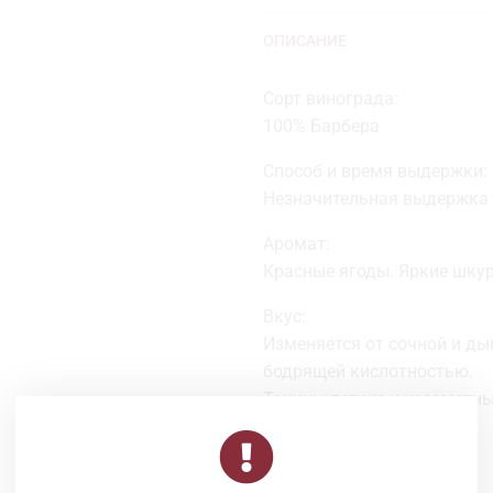
ОПИСАНИЕ
Сорт винограда:
100% Барбера
Способ и время выдержки:
Незначительная выдержка в
Аромат:
Красные ягоды. Яркие шкур
Вкус:
Изменяется от сочной и ды
бодрящей кислотностью.
Танины легкие и незаметны
Достойно и интересно.
Цвет: