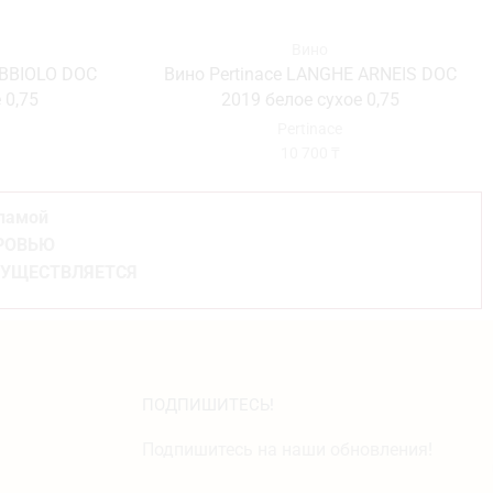
Вино
EBBIOLO DOC
Вино Pertinace LANGHE ARNEIS DOC
 0,75
2019 белое сухое 0,75
Pertinace
10 700
₸
кламой
ОРОВЬЮ
СУЩЕСТВЛЯЕТСЯ
ПОДПИШИТЕСЬ!
Подпишитесь на наши обновления!