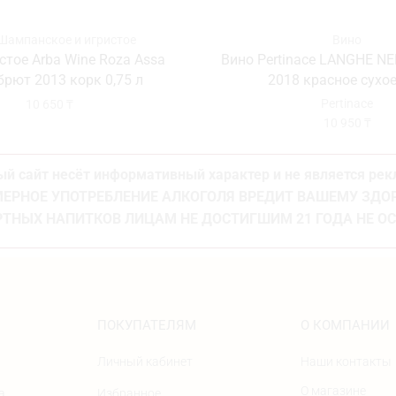
Шампанское и игристое
Вино
стое Arba Wine Roza Assa
Вино Pertinace LANGHE N
 брют 2013 корк 0,75 л
2018 красное сухое
Pertinace
10 650
₸
10 950
₸
й сайт несёт информативный характер и не является ре
ЕРНОЕ УПОТРЕБЛЕНИЕ АЛКОГОЛЯ ВРЕДИТ ВАШЕМУ ЗД
ТНЫХ НАПИТКОВ ЛИЦАМ НЕ ДОСТИГШИМ 21 ГОДА НЕ О
ПОКУПАТЕЛЯМ
О КОМПАНИИ
Личный кабинет
Наши контакты
О магазине
а
Избранное