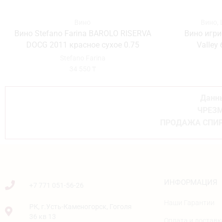
Вино
Вино
,
Вино Stefano Farina BAROLO RISERVA
Вино игри
DOCG 2011 красное сухое 0.75
Valley
Stefano Farina
34 550
₸
Данны
ЧРЕЗМ
ПРОДАЖА СПИР
ИНФОРМАЦИЯ
+7 771 051-56-26
Наши Гарантии
РК, г.Усть-Каменогорск, Гоголя
36 кв 13
Оплата и доставк