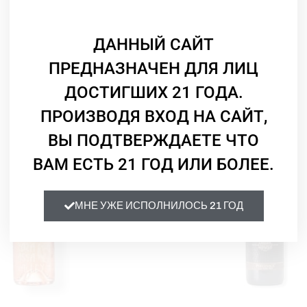
Рубиново-красный.
Температура подачи:
ДАННЫЙ САЙТ
18° C
ПРЕДНАЗНАЧЕН ДЛЯ ЛИЦ
Гастрономия:
Смотрите Также
ДОСТИГШИХ 21 ГОДА.
Паста, телятина, свинина, 
ПРОИЗВОДЯ ВХОД НА САЙТ,
Крепость:
ВЫ ПОДТВЕРЖДАЕТЕ ЧТО
14 %
ВАМ ЕСТЬ 21 ГОД ИЛИ БОЛЕЕ.
МНЕ УЖЕ ИСПОЛНИЛОСЬ 21 ГОД