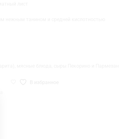
матный лист
тым нежным танином и средней кислотностью
арита), мясные блюда, сыры Пекорино и Пармезан
В избранное
na