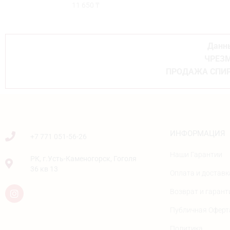
11 650
₸
Данны
ЧРЕЗМ
ПРОДАЖА СПИР
ИНФОРМАЦИЯ
+7 771 051-56-26
Наши Гарантии
РК, г.Усть-Каменогорск, Гоголя
36 кв 13
Оплата и доставк
Возврат и гарант
Публичная Оферт
Политика