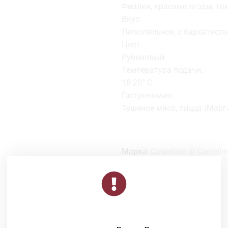
Фиалки, красные ягоды, то
Вкус:
Легкотельное, с бархатис
Цвет:
Рубиновый.
Температура подачи:
18-20° C
Гастрономия:
Тушеное мясо, пицца (Марг
Марка:
Castellare di Castelli
Категория:
Вино
Смотрите Также