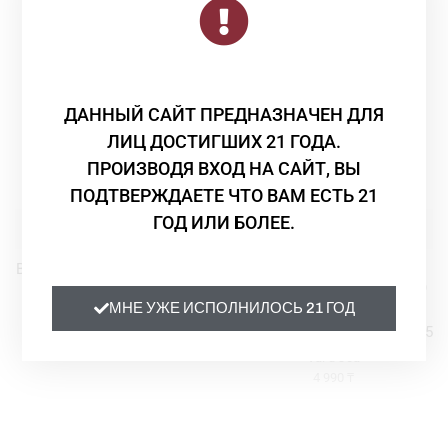
пиццей, мягкими сырами и традиционными
итальянскими колбасами
Объем:
0,75
ДАННЫЙ САЙТ ПРЕДНАЗНАЧЕН ДЛЯ
ЛИЦ ДОСТИГШИХ 21 ГОДА.
ПРОИЗВОДЯ ВХОД НА САЙТ, ВЫ
ПОДТВЕРЖДАЕТЕ ЧТО ВАМ ЕСТЬ 21
ГОД ИЛИ БОЛЕЕ.
Шампанское и игристое
Просекко
,
Шампанское и
Вино игристое BRUT CUVEE
игристое
Вино игристое BIOLDO BIO
VILLA MIAZZI белое 0,75
МНЕ УЖЕ ИСПОЛНИЛОСЬ 21 ГОД
VEGAN ASOLO PROSECCO
VILLA MIAZZI
SUPERIORE DOCG белое 0,75
4 640
₸
Val d'Oca
4 990
₸