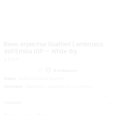
Вино игристое Gualtieri Lambrusco
dell’Emilia IGP — White dry
4 500
₸
В избранное
Марка:
Cantina Sociale di Gualtieri
Категория:
Ламбруско
,
Шампанское и игристое
ОПИСАНИЕ