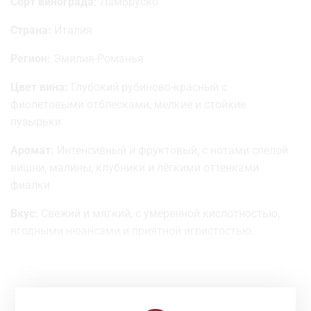
Сорт винограда:
Ламбруско
Страна:
Италия
Регион:
Эмилия-Романья
Цвет вина:
Глубокий рубиново-красный с
фиолетовыми отблесками, мелкие и стойкие
пузырьки
Аромат:
Интенсивный и фруктовый, с нотами спелой
вишни, малины, клубники и лёгкими оттенками
фиалки
Вкус:
Свежий и мягкий, с умеренной кислотностью,
ягодными нюансами и приятной игристостью.
Послевкусие нежное и гармоничное
Гастрономические сочетания:
Отлично сочетается с
мясными закусками, пастой с томатными соусами,
Смотрите Также