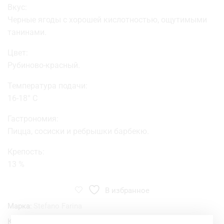
Вкус:
Черные ягоды с хорошей кислотностью, ощутимыми
танинами.
Цвет:
Рубиново-красный.
Температура подачи:
16-18° C
Гастрономия:
Пицца, сосиски и ребрышки барбекю.
Крепость:
13 %
В избранное
Марка:
Stefano Farina
Категория:
Вино