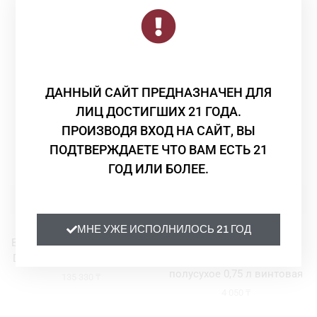
Смотрите Также
ДАННЫЙ САЙТ ПРЕДНАЗНАЧЕН ДЛЯ
ЛИЦ ДОСТИГШИХ 21 ГОДА.
ПРОИЗВОДЯ ВХОД НА САЙТ, ВЫ
ПОДТВЕРЖДАЕТЕ ЧТО ВАМ ЕСТЬ 21
ГОД ИЛИ БОЛЕЕ.
Вино
Вино
МНЕ УЖЕ ИСПОЛНИЛОСЬ 21 ГОД
Вино Stefano Farina BAROLO
Вино Arba Wine Rosato
DOCG 2013 красное сухое 3
Sweet Dora 2017 розовое
полусухое 0,75 л винтовая
135 330
₸
4 050
₸