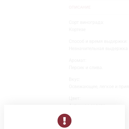
ОПИСАНИЕ
Сорт винограда:
Кортезе
Способ и время выдержки:
Незначительная выдержка 
Аромат:
Персик и слива.
Вкус:
Освежающее, легкое и прия
Цвет:
Античное золото.
Температура подачи:
8-12° C