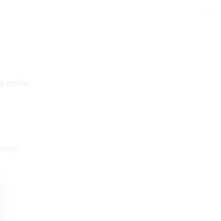
в стали.
тное.