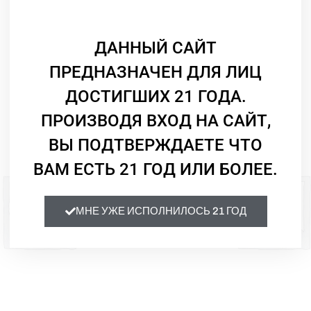
Гастрономия:
Паста, моллюски.
ДАННЫЙ САЙТ
Нежирная рыба и вяленое м
ПРЕДНАЗНАЧЕН ДЛЯ ЛИЦ
Смотрите Также
Крепость:
ДОСТИГШИХ 21 ГОДА.
12,5 %
ПРОИЗВОДЯ ВХОД НА САЙТ,
ВЫ ПОДТВЕРЖДАЕТЕ ЧТО
ВАМ ЕСТЬ 21 ГОД ИЛИ БОЛЕЕ.
МНЕ УЖЕ ИСПОЛНИЛОСЬ 21 ГОД