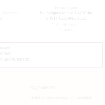
Без категории
lle Casasse»
Вино Vigneti Massa ANARCHIA
G
COSTITUZIONALE 2022
Vigneti Massa
13 450
₸
кламой
ОРОВЬЮ
СУЩЕСТВЛЯЕТСЯ
ПОДПИШИТЕСЬ!
Подпишитесь на наши обновления!