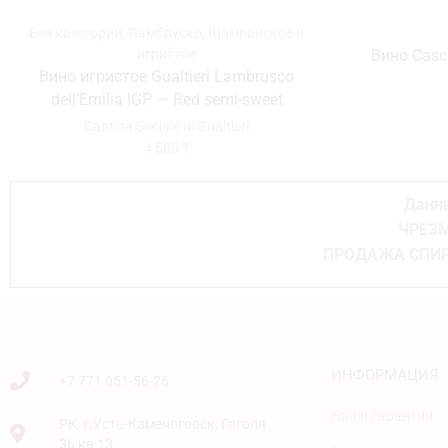
Без категории
,
Ламбруско
,
Шампанское и
игристое
Вино Casci
Вино игристое Gualtieri Lambrusco
dell’Emilia IGP — Red semi-sweet
Cantina Sociale di Gualtieri
4 500
₸
Данны
ЧРЕЗМ
ПРОДАЖА СПИР
ИНФОРМАЦИЯ
+7 771 051-56-26
Наши Гарантии
РК, г.Усть-Каменогорск, Гоголя
36 кв 13