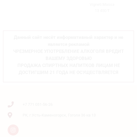
Vigneti Massa
13 450
₸
Данный сайт несёт информативный характер и не
является рекламой
ЧРЕЗМЕРНОЕ УПОТРЕБЛЕНИЕ АЛКОГОЛЯ ВРЕДИТ
ВАШЕМУ ЗДОРОВЬЮ
ПРОДАЖА СПИРТНЫХ НАПИТКОВ ЛИЦАМ НЕ
ДОСТИГШИМ 21 ГОДА НЕ ОСУЩЕСТВЛЯЕТСЯ
+7 771 051-56-26
РК, г.Усть-Каменогорск, Гоголя 36 кв 13