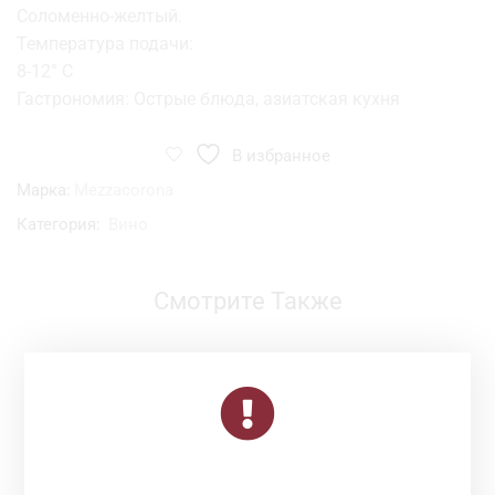
Соломенно-желтый.
Температура подачи:
8-12° C
Гастрономия: Острые блюда, азиатская кухня
В избранное
Марка:
Mezzacorona
Категория:
Вино
Смотрите Также