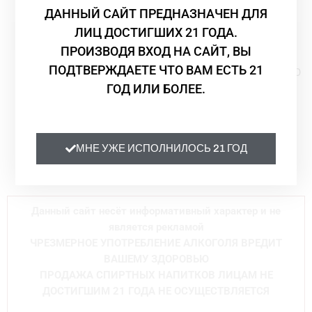
ДАННЫЙ САЙТ ПРЕДНАЗНАЧЕН ДЛЯ
ЛИЦ ДОСТИГШИХ 21 ГОДА.
ПРОИЗВОДЯ ВХОД НА САЙТ, ВЫ
Вино
Вино
ПОДТВЕРЖДАЕТЕ ЧТО ВАМ ЕСТЬ 21
Вино Pertinace DOLCETTO
Вино Stefano Farina BAROLO
D’ALBA NERVO DOC 2018
DOCG 2013 красное сухое
ГОД ИЛИ БОЛЕЕ.
красное сухое 0,75
1.5
Pertinace
70 740
₸
10 350
₸
МНЕ УЖЕ ИСПОЛНИЛОСЬ 21 ГОД
Данный сайт несёт информативный характер и не
является рекламой
ЧРЕЗМЕРНОЕ УПОТРЕБЛЕНИЕ АЛКОГОЛЯ ВРЕДИТ
ВАШЕМУ ЗДОРОВЬЮ
ПРОДАЖА СПИРТНЫХ НАПИТКОВ ЛИЦАМ НЕ
ДОСТИГШИМ 21 ГОДА НЕ ОСУЩЕСТВЛЯЕТСЯ