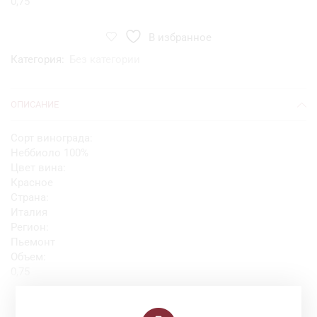
0,75
В избранное
Категория:
Без категории
ОПИСАНИЕ
Сорт винограда:
Неббиоло 100%
Цвет вина:
Красное
Страна:
Италия
Регион:
Пьемонт
Объем:
0,75