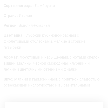
Сорт винограда:
Ламбруско
Страна:
Италия
Регион:
Эмилия-Романья
Цвет вина:
Глубокий рубиново-красный с
фиолетовыми отблесками, мелкие и стойкие
пузырьки
Аромат:
Фруктовый и насыщенный, с нотами спелой
вишни, малины, чёрной смородины, клубники и
лёгкими цветочными оттенками фиалки
Вкус:
Мягкий и гармоничный, с приятной сладостью,
освежающей кислотностью и выразительными
ягодными нюансами. Послевкусие лёгкое и
элегантное
Гастрономические сочетания:
Отлично сочетается с