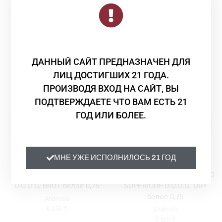
Смотрите Также
мясными закусками, пастой, пиццей, мягкими
сырами, фруктами и десертами на основе тёмного
шоколада
Объем:
0,75
ДАННЫЙ САЙТ ПРЕДНАЗНАЧЕН ДЛЯ
ЛИЦ ДОСТИГШИХ 21 ГОДА.
ПРОИЗВОДЯ ВХОД НА САЙТ, ВЫ
ПОДТВЕРЖДАЕТЕ ЧТО ВАМ ЕСТЬ 21
ГОД ИЛИ БОЛЕЕ.
Просекко
,
Шампанское и
Просекко
,
Шампанское и
игристое
игристое
Вино игристое Andreola
Вино игристое Andreola
МНЕ УЖЕ ИСПОЛНИЛОСЬ 21 ГОД
DIRUPO VALDOBBIADENE
SESTO SENSO
PROSECCO SUPERIORE
VALDOBBIADENE PROSECCO
D.O.C.G, BRUT белое 0,75
SUPERIORE D.O.C.G. DRY
белое 0,75
Andreola
6 250
₸
Andreola
7 500
₸