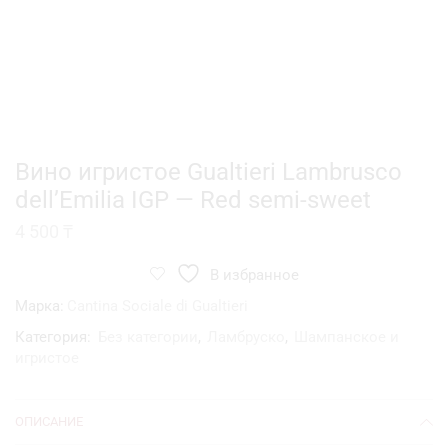
Вино игристое Gualtieri Lambrusco
dell’Emilia IGP — Red semi-sweet
4 500
₸
В избранное
Марка:
Cantina Sociale di Gualtieri
Категория:
Без категории
,
Ламбруско
,
Шампанское и
игристое
ОПИСАНИЕ