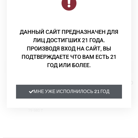
ДАННЫЙ САЙТ ПРЕДНАЗНАЧЕН ДЛЯ
ЛИЦ ДОСТИГШИХ 21 ГОДА.
ПРОИЗВОДЯ ВХОД НА САЙТ, ВЫ
ПОДТВЕРЖДАЕТЕ ЧТО ВАМ ЕСТЬ 21
ГОД ИЛИ БОЛЕЕ.
Вино
Вино
Вино Stefano Farina
Вино Stefano Farina BAROLO
SILENZIO BARBERA D’ALBA
DOCG 2013 красное сухое
МНЕ УЖЕ ИСПОЛНИЛОСЬ 21 ГОД
DOC 2014 красное сухое 3
1.5
Stefano Farina
70 740
₸
79 980
₸