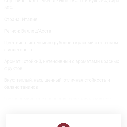
Сорт винограда : Вьен-де-Нюс 25%, Пти Руж 25%, Сира
50%
Страна: Италия
Регион: Валле д’Аоста
Цвет вина: интенсивно рубоново-красный с оттенком
фиолетового
Аромат : стойкий, интенсивный с ароматами красных
фруктов
Вкус: теплый, насыщенный, отличная стойкость и
баланс танинов
Гастрономическое сопровождение: дичь, вяленое
мясо
Объем: 0,75
Смотрите Также